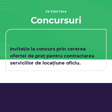
Ce Vom Face
Concursuri
Invitație la concurs prin cererea
ofertei de preț pentru contractarea
serviciilor de locațiune oficiu.