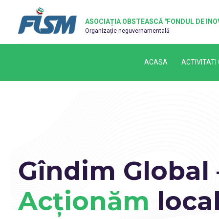
ASOCIAȚIA OBSTEASCĂ "FONDUL DE INOV
Organizație neguvernamentală
ACASA
ACTIVITATI
Gîndim Global 
Acționăm
loca